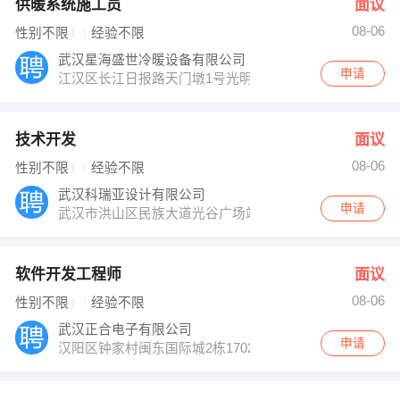
供暖系统施工员
面议
08-06
性别不限
经验不限
武汉星海盛世冷暖设备有限公司
申请
江汉区长江日报路天门墩1号光明大酒店行政楼
技术开发
面议
08-06
性别不限
经验不限
武汉科瑞亚设计有限公司
申请
武汉市洪山区民族大道光谷广场站湖北广播电视大学内远
软件开发工程师
面议
08-06
性别不限
经验不限
武汉正合电子有限公司
申请
汉阳区钟家村闽东国际城2栋1702室钟家村地铁口