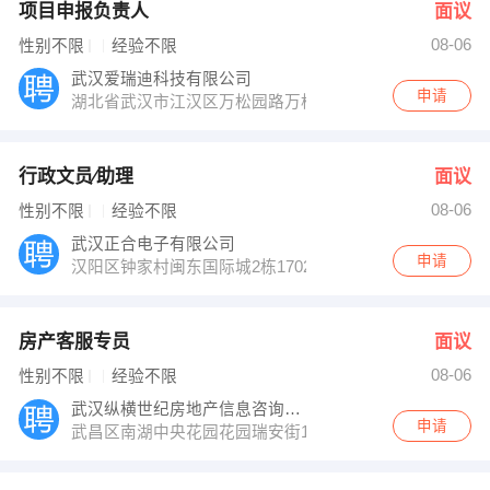
项目申报负责人
面议
08-06
性别不限
经验不限
武汉爱瑞迪科技有限公司
申请
湖北省武汉市江汉区万松园路万松派出所旁武汉神州卓越
行政文员∕助理
面议
08-06
性别不限
经验不限
武汉正合电子有限公司
申请
汉阳区钟家村闽东国际城2栋1702室钟家村地铁口
房产客服专员
面议
08-06
性别不限
经验不限
武汉纵横世纪房地产信息咨询有限公司南湖分
申请
武昌区南湖中央花园花园瑞安街12号