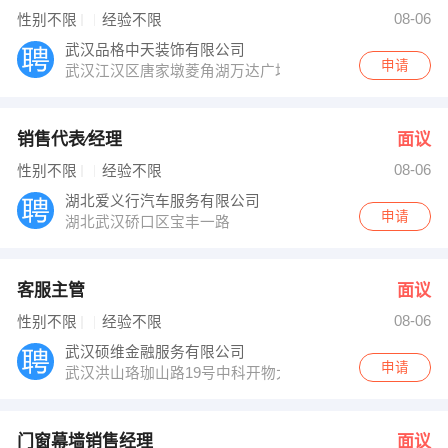
徐凯胜 发布 [门窗幕墙销售经理 ] 招聘信息
08-06
性别不限
经验不限
徐经理 发布 [前台行政 ] 招聘信息
【武汉创思信息技术有限公司 】 强势入驻
武汉品格中天装饰有限公司
申请
武汉江汉区唐家墩菱角湖万达广场小区1栋2单元9D
销售代表∕经理
面议
08-06
性别不限
经验不限
湖北爱义行汽车服务有限公司
申请
湖北武汉硚口区宝丰一路
客服主管
面议
08-06
性别不限
经验不限
武汉硕维金融服务有限公司
申请
武汉洪山珞珈山路19号中科开物大厦22层
门窗幕墙销售经理
面议